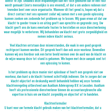
dienst te zijn. Ondanks onze inspanningen kan het toch gebeuren dat er een fout
wordt gemaakt (niets menselijks is ons vreemd), of dat u om andere redenen niet
tevreden bent over onze organisatie. Wanneer dit het geval is, hopen wij dat u
direct contact met ons opneemt zodat wij samen met u een goede oplossing
kunnen zoeken om zodoende het probleem op te lossen. Wij gaan ervan uit dat uw
klacht te goeder trouw is en uiting geeft aan oprechte en gegronde zorg. Uw
klacht geeft ons de kans eventuele fouten te herstellen en onze dienstverlening
waar mogelijk te verbeteren. Wij behandelen uw klacht met grote zorgvuldigheid en
nemen iedere klacht serieus.
Veel klachten ontstaan door misverstanden, die vaak in een goed gesprek
rechtgezet kunnen worden. Dit gesprek heeft dan ook onze voorkeur. Bovendien
kunnen wij ons hierdoor ook een beter beeld vormen over de aard van de klacht en
de wijze waarop deze tot stand is gekomen. We hopen met deze aanpak snel tot
een oplossing te komen.
Is het probleem op deze manier niet oplosbaar of heeft een gesprek niet uw
voorkeur, dan kunt u de klacht formeel schriftelijk indienen. Om te zorgen dat uw
klacht objectief en deskundig wordt behandeld hebben wij onze formele
klachtenregeling uitbesteed aan Auxilium Adviesgroep B.V. in Leusden. Auxilium
heeft als professionele dienstverlener binnen de accountancybranche alle
expertise in huis om uw klacht zorgvuldig en objectief af te handelen.
Klachtenformulier
U kunt voor uw formele klacht gebruik maken van het klachtenformulier, dat u
hier