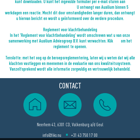
kunt downloaden. U kunt het ingevulde formulier per e-mail sturen aan
klachtenregeling@auxiliumadviesgroep.nl
U ontvangt van Auxilium binnen 5
werkdagen een reactie. Mocht dit door omstandigheden langer duren, dan ontvangt
u hiervan bericht en wordt u geïnformeerd over de verdere procedure.
Reglement voor klachtbehandeling
In het 'Reglement voor klachtbehandeling' wordt omschreven wat u van onze
samenwerking met Auxilium Adviesgroep B.V. kunt verwachten. Klik
hier
om het
reglement te openen.
Tenslotte: met het oog op de beroepsreglementering, laten wij u weten dat wij alle
klachten vastleggen en meenemen in de evaluatie van ons kwaliteitssysteem.
Vanzelfsprekend wordt alle informatie zorgvuldig en vertrouwelijk behandeld.
CONTACT
Neerhem 43, 6301 CD, Valkenburg a/d Geul
info@fiks.nu
+31 43 750 17 00