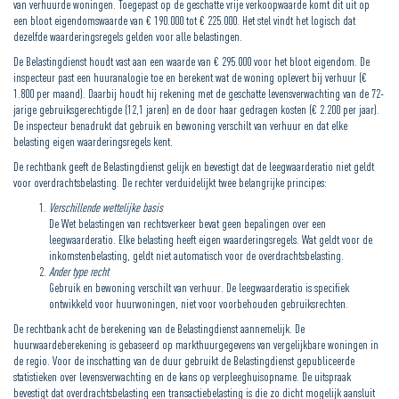
van verhuurde woningen. Toegepast op de geschatte vrije verkoopwaarde komt dit uit op
een bloot eigendomswaarde van € 190.000 tot € 225.000. Het stel vindt het logisch dat
dezelfde waarderingsregels gelden voor alle belastingen.
De Belastingdienst houdt vast aan een waarde van € 295.000 voor het bloot eigendom. De
inspecteur past een huuranalogie toe en berekent wat de woning oplevert bij verhuur (€
1.800 per maand). Daarbij houdt hij rekening met de geschatte levensverwachting van de 72-
jarige gebruiksgerechtigde (12,1 jaren) en de door haar gedragen kosten (€ 2.200 per jaar).
De inspecteur benadrukt dat gebruik en bewoning verschilt van verhuur en dat elke
belasting eigen waarderingsregels kent.
De rechtbank geeft de Belastingdienst gelijk en bevestigt dat de leegwaarderatio niet geldt
voor overdrachtsbelasting. De rechter verduidelijkt twee belangrijke principes:
Verschillende wettelijke basis
De Wet belastingen van rechtsverkeer bevat geen bepalingen over een
leegwaarderatio. Elke belasting heeft eigen waarderingsregels. Wat geldt voor de
inkomstenbelasting, geldt niet automatisch voor de overdrachtsbelasting.
Ander type recht
Gebruik en bewoning verschilt van verhuur. De leegwaarderatio is specifiek
ontwikkeld voor huurwoningen, niet voor voorbehouden gebruiksrechten.
De rechtbank acht de berekening van de Belastingdienst aannemelijk. De
huurwaardeberekening is gebaseerd op markthuurgegevens van vergelijkbare woningen in
de regio. Voor de inschatting van de duur gebruikt de Belastingdienst gepubliceerde
statistieken over levensverwachting en de kans op verpleeghuisopname. De uitspraak
bevestigt dat overdrachtsbelasting een transactiebelasting is die zo dicht mogelijk aansluit