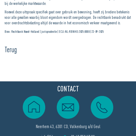
bij de werkelijke marktwaarde.
Hoewel deze uitspraak specifiek gaat over gebruik en bewoning, heeft zij bredere betekenis
voor alle gevallen waarbij bloot eigendom wordt overgedragen. De rechtbank benadrukt dat
voor overdrachtsbelasting altijd de waarde in het economisch verkeer maatgevend is.
Bron: Rechtbank Noord-Holland | jurisprudentie | ECLI:NL:RBNHO:2025:8880 | 23-09-2025
Terug
CONTACT
Neerhem 43, 6301 CD, Valkenburg a/d Geul