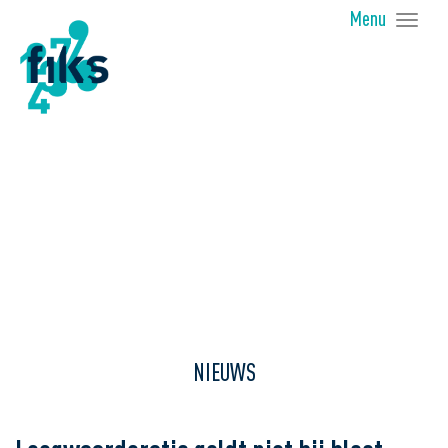
Menu
Tog
nav
NIEUWS